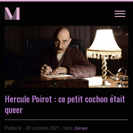
LIVRES
SÉRIES
BD
LIVRES
À PROPOS
BD
À PROPOS
Hercule Poirot : ce petit cochon était
queer
Publié le :
26 octobre 2021
, dans
Séries