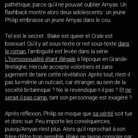
pathétique, parce qu’il ne pouvait oublier Amyas. Un
flashback montre alors deux adolescents : un jeune
Philip embrasse un jeune Amyas dans le cou.
Tel est le secret : Blake est queer et Crale est
bisexuel. Qu’il y ait sous-texte or not sous-texte
dans
le roman
, l’ambiguïté est levée dans la série.
L’homosexualité étant illégale
à l’époque en Grande-
Bretagne, Hercule accepte volontiers et sans
jugement de taire cette révélation. Après tout, n’est-il
pas lui-même un outcast, car étranger, au sein de la
société britannique ? Ne le revendique-t-il pas ? Et
ne
serait-il pas camp
, tant son personnage est exagéré ?
Après réflexion, Philip se moque que
sa vérité
soit tue
et donc sue. Peu importe les conséquences,
puisqu’Amyas n’est plus. Alors qu’il reprochait à son
frère d’être trop sensible, Blake se laisse consoler par