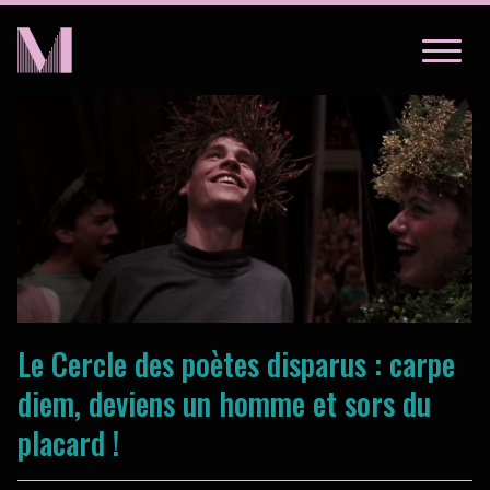
LIVRES
SÉRIES
BD
LIVRES
À PROPOS
BD
À PROPOS
Le Cercle des poètes disparus : carpe
diem, deviens un homme et sors du
placard !