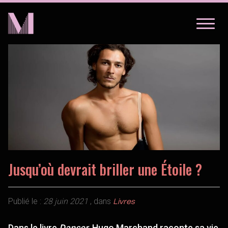
LIVRES
SÉRIES
BD
LIVRES
À PROPOS
BD
À PROPOS
Jusqu’où devrait briller une Étoile ?
Publié le :
28 juin 2021
, dans
Livres
Dans le livre
Danser
, Hugo Marchand raconte sa vie